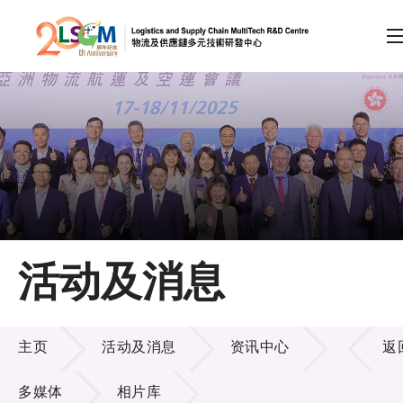
A
A
EN
繁
简
A
跳到内容（按回车键）
会员登录
主页
活动及消息
关于LSCM
活动及消息
技术商品化
主页
活动及消息
资讯中心
返
项目及资助计划
多媒体
相片库