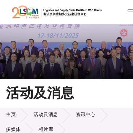
A
A
EN
繁
简
A
跳到内容（按回车键）
会员登录
主页
活动及消息
关于LSCM
活动及消息
技术商品化
主页
活动及消息
资讯中心
项目及资助计划
多媒体
相片库