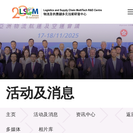
A
A
EN
繁
简
A
跳到内容（按回车键）
会员登录
主页
活动及消息
关于LSCM
活动及消息
技术商品化
主页
活动及消息
资讯中心
返
项目及资助计划
多媒体
相片库