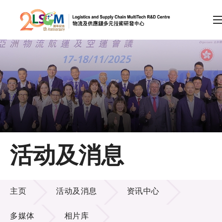
A
A
EN
繁
简
A
跳到内容（按回车键）
会员登录
主页
活动及消息
关于LSCM
活动及消息
技术商品化
主页
活动及消息
资讯中心
项目及资助计划
多媒体
相片库