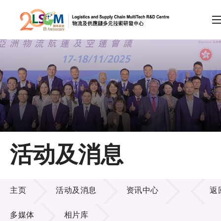
A
A
EN
繁
简
A
跳到内容（按回车键）
会员登录
主页
活动及消息
关于LSCM
活动及消息
技术商品化
主页
活动及消息
资讯中心
返
项目及资助计划
多媒体
相片库