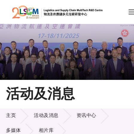
A
A
EN
繁
简
A
跳到内容（按回车键）
会员登录
主页
活动及消息
关于LSCM
活动及消息
技术商品化
主页
活动及消息
资讯中心
项目及资助计划
多媒体
相片库