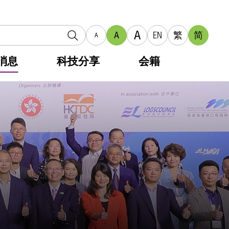
A
A
EN
繁
简
A
消息
科技分享
会籍