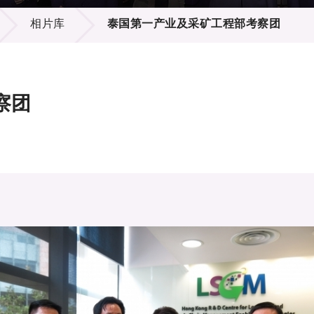
登记
料库
相片库
泰国第一产业及采矿工程部考察团
物
会
伴
们
察团