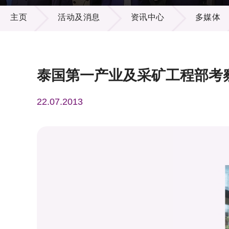
活动及消息
供应商
项目资
主页
活动及消息
资讯中心
多媒体
多媒体
出版刊
就业机
项目伙
联络我
泰国第一产业及采矿工程部考
22.07.2013