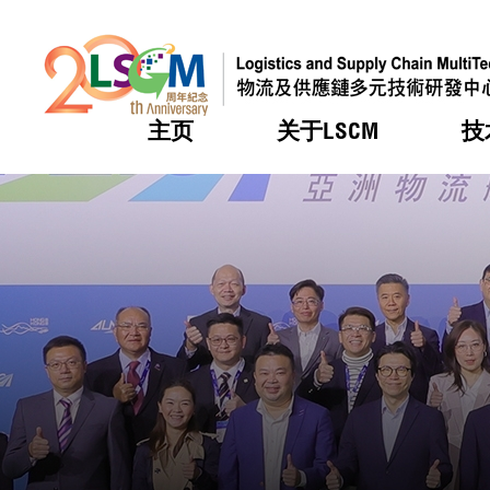
主页
关于LSCM
技
跳到内容（按回车键）
热门
热门
热门
热门
热门
机构简
服务
合作计
活动
会籍及
愿景及
LSCM 
可获授
研发重
登记会
奖项
奖项
奖项
奖项
奖项
服务范
业界活
LSCM 动向
LSCM 动向
LSCM 动向
LSCM 动向
LSCM 动向
应用于
资助计
会员列
组织架
奖项
资助计
重点项
会员登
组织架
新闻中
税务优
董事局
申请
研究顾
媒体报
评审
新闻稿
招标通
征求研
资讯中