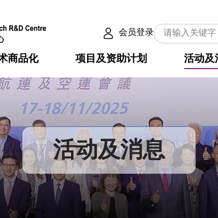
会员登录
术商品化
项目及资助计划
活动及
介
划
服务
使命
动向
权之技术
点
籍
畴
动
公共服务之创新技术
划
表
构
活动及消息
划
目
入
构
心
惠
问
导
告
发项目计划书
心