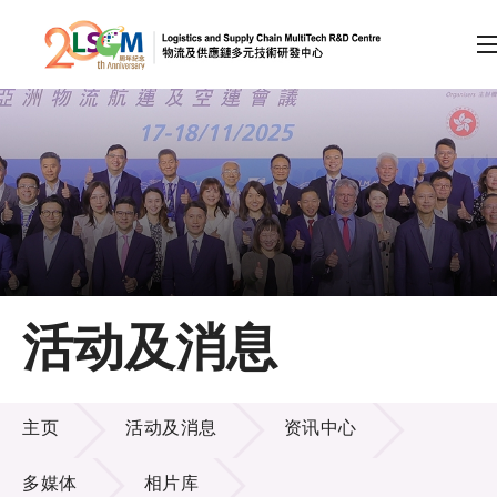
A
A
EN
繁
简
A
跳到内容（按回车键）
会员登录
主页
活动及消息
关于LSCM
活动及消息
技术商品化
主页
活动及消息
资讯中心
项目及资助计划
多媒体
相片库