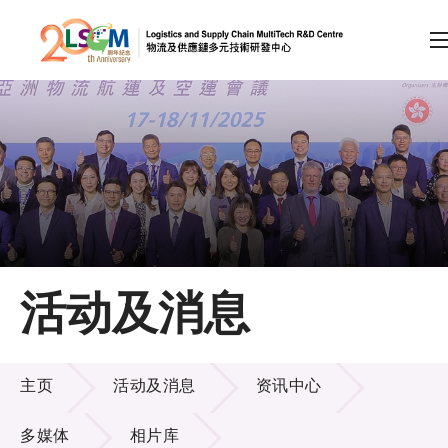
A
A
EN
繁
简
A
跳到内容（按回车键）
会员登录
主页
活动及消息
关于LSCM
活动及消息
技术商品化
主页
活动及消息
资讯中心
项目及资助计划
多媒体
相片库