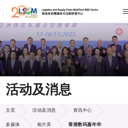
A
A
EN
繁
简
A
跳到内容（按回车键）
会员登录
主页
活动及消息
关于LSCM
活动及消息
技术商品化
主页
活动及消息
资讯中心
项目及资助计划
多媒体
相片库
香港数码嘉年华