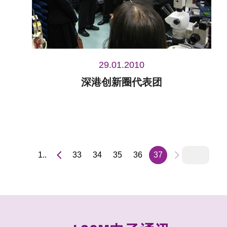
29.01.2010
深港创新圈代表团
1..
33
34
35
36
37