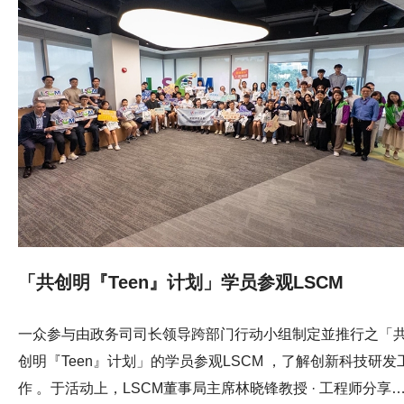
「共创明『Teen』计划」学员参观LSCM
一众参与由政务司司长领导跨部门行动小组制定並推行之「
创明『Teen』计划」的学员参观LSCM ，了解创新科技研发
作 。于活动上，LSCM董事局主席林晓锋教授 · 工程师分享