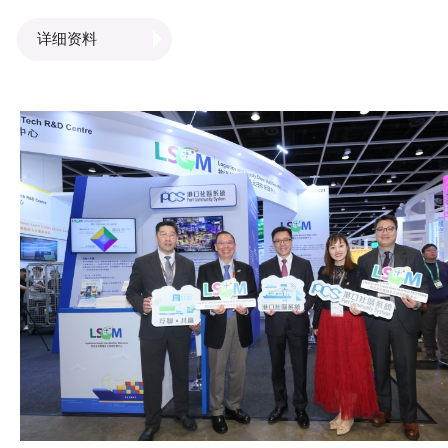
己的成长故事及创科相关经验，而LSCM行政总裁黄广扬先
详细资料
亦向学员介绍中心如何透过创新科技研发，推动智慧城市发
展。 LSCM研发团队亦向学员介绍中心研发的最新技术，包
括电动助力手推车、5G遥控仓库堆高车及虚拟实境培训系统
等，让学员了解创新科技研发如何推动不同行业的发展，为
会带来正面的影响。