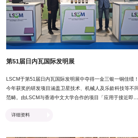
绍「港口社区系统PCS」如何提升港口效率。4天展期给予
LSCM团队与来自本地及世界各地的业界专家及研发团队交
並分享经验，有助团队提升科研技术。
第51届日内瓦国际发明展
LSCM于第51届日内瓦国际发明展中夺得一金三银一铜佳绩
今年获奖的研发项目涵盖卫星技术、机械人及乐龄科技等不
范畴。由LSCM与香港中文大学合作的项目「应用于接近即
灾害监测的 AI 大模型遥感卫星系统」荣获金奖，获得的银奖
详细资料
术包括「多个机械人协作搬运系统」、「基于大语言模型的
音控制移动机械手」，以及「应用于大湾区保密文件追踪的
能电子锁及设备」。而「专为长者而设的个人化聊天机械人