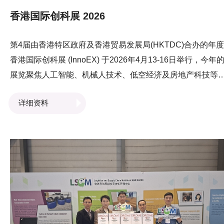
香港国际创科展 2026
第4届由香港特区政府及香港贸易发展局(HKTDC)合办的年度
香港国际创科展 (InnoEX) 于2026年4月13-16日举行，今年
展览聚焦人工智能、机械人技术、低空经济及房地产科技等
域，匯聚各地的尖端技术及创新科技。 LSCM于展览会场内
详细资料
示LSCM研发的一系列获奖创新技术，包括港口社区系统
PCS、电动助力手推车系列 、冷气机滴水调查系统、以及应
于大湾区可对保密文件进行追踪的智能电子锁及设备。 创新
技及工业局局长孙东教授、合肥市政协主席韩冰先生、创新
技署署长李国彬先生，以及不少业界专家和从业员亦亲临
LSCM的摊位参观，了解LSCM研发的技术如何协助业界提升
效率，並提供创新嘅解决方案。另外，LSCM特殊项目总监
婉霞博士亦于「参展商论坛」上担任演讲嘉宾，向与会人士