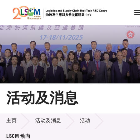
A
A
EN
繁
简
A
跳到内容（按回车键）
会员登录
主页
活动及消息
关于LSCM
活动及消息
技术商品化
主页
活动及消息
活动
项目及资助计划
LSCM 动向