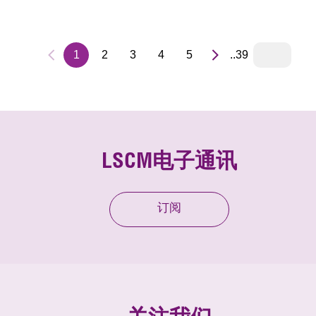
障系统」如何支援低空经济的进一步应用、「监管沙盒」测
及商业化扩展，推动无人机任务迈向更安全、可靠的发展。
1
2
3
4
5
..39
LSCM电子通讯
订阅