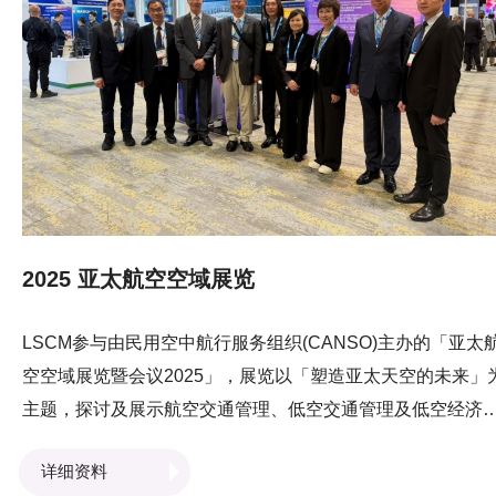
CEO高学亨教授的见证下，签署合作备忘录，三方将展开合
作，加快推动连结PCS与物流业界的信息平台，並研究运用
统上多方信赖的货流数据以协助金融机构进行相关物流中小
业的贸易融资申请审批，支持物流业可持续发展。
2025 亚太航空空域展览
LSCM参与由民用空中航行服务组织(CANSO)主办的「亚太
空空域展览暨会议2025」，展览以「塑造亚太天空的未来」
主题，探讨及展示航空交通管理、低空交通管理及低空经济
关趋势及技术。LSCM于展览会场向业界人士展示「应用于
详细资料
空经济（起降操作）之基于视频分析的AI辅助超宽频定位与