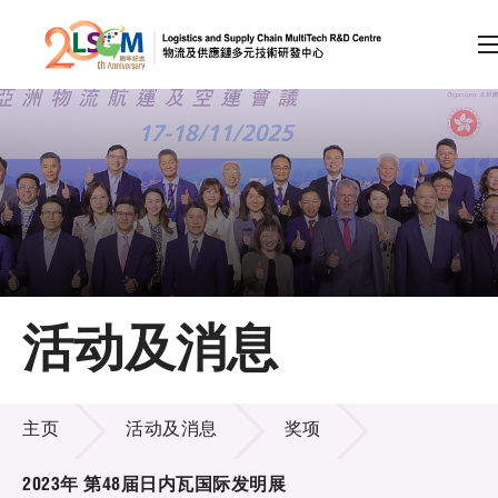
A
A
EN
繁
简
A
跳到内容（按回车键）
会员登录
主页
活动及消息
关于LSCM
活动及消息
技术商品化
主页
活动及消息
奖项
项目及资助计划
2023年 第48届日内瓦国际发明展