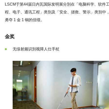
LSCM于第44届日内瓦国际发明展分別在「电脑科学、软件
程、电子、通讯工程」类別及「安全、拯救、警示」类別中
勇夺 1 金 1 铜的佳绩。
金奖
无缐射频识別视障人仕手杖