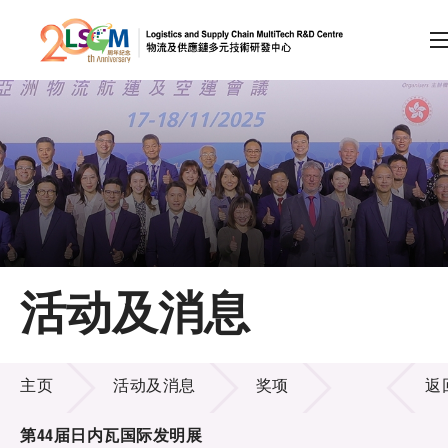
A
A
EN
繁
简
A
跳到内容（按回车键）
会员登录
主页
活动及消息
关于LSCM
活动及消息
技术商品化
主页
活动及消息
奖项
返
项目及资助计划
第44届日内瓦国际发明展