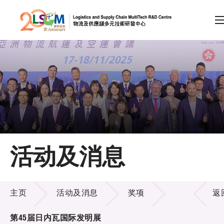
A
A
EN
繁
简
A
跳到内容（按回车键）
会员登录
主页
活动及消息
关于LSCM
活动及消息
技术商品化
主页
活动及消息
奖项
返
项目及资助计划
第45届日内瓦国际发明展