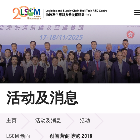
A
A
EN
繁
简
A
跳到内容（按回车键）
会员登录
主页
活动及消息
关于LSCM
活动及消息
技术商品化
主页
活动及消息
活动
项目及资助计划
LSCM 动向
创智营商博览 2018