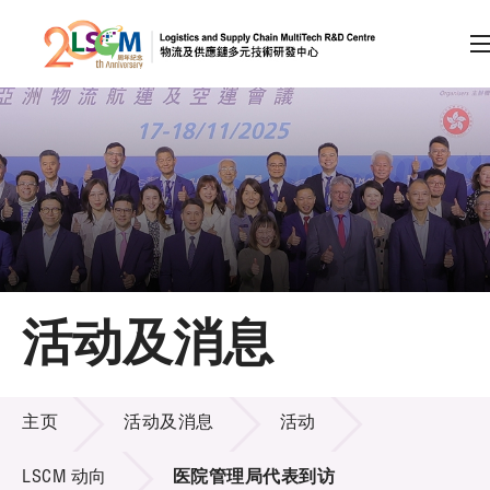
A
A
EN
繁
简
A
跳到内容（按回车键）
会员登录
主页
活动及消息
关于LSCM
活动及消息
技术商品化
主页
活动及消息
活动
项目及资助计划
LSCM 动向
医院管理局代表到访