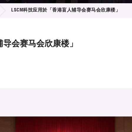
登记
料库
LSCM科技应用於「香港盲人辅导会赛马会欣康楼」
物
会
伴
们
辅导会赛马会欣康楼」