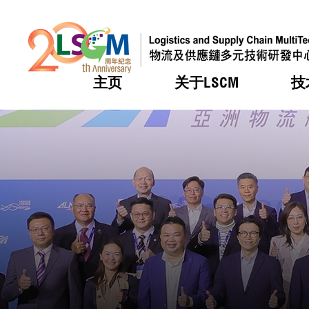
主页
关于LSCM
技
跳到内容（按回车键）
热门
热门
热门
热门
热门
机构简
服务
合作计
活动
会籍及
愿景及
LSCM 
可获授
研发重
登记会
奖项
奖项
奖项
奖项
奖项
服务范
业界活
LSCM 动向
LSCM 动向
LSCM 动向
LSCM 动向
LSCM 动向
应用于
资助计
会员列
组织架
奖项
资助计
重点项
会员登
组织架
新闻中
税务优
董事局
申请
研究顾
媒体报
评审
新闻稿
招标通
征求研
资讯中