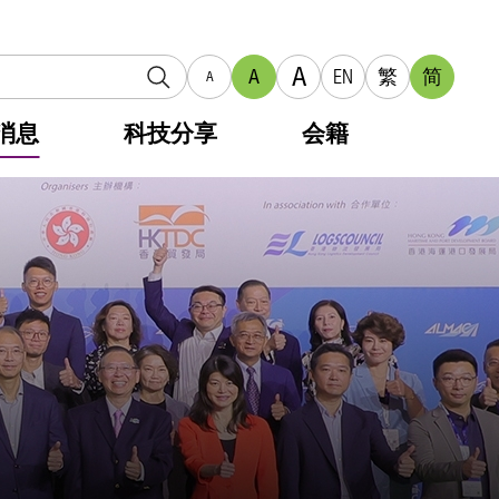
A
A
EN
繁
简
A
消息
科技分享
会籍