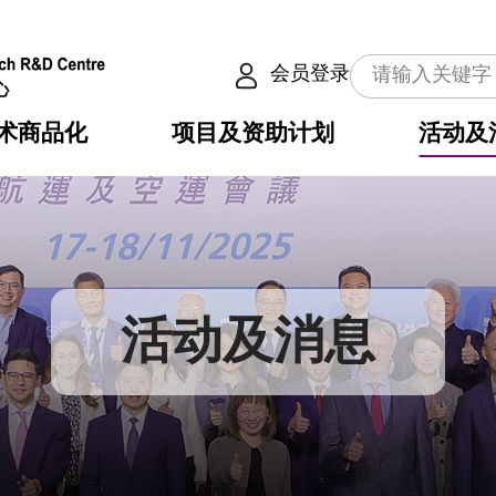
会员登录
术商品化
项目及资助计划
活动及
介
划
服务
使命
动向
权之技术
点
籍
畴
动
公共服务之创新技术
划
表
构
活动及消息
划
目
入
构
心
惠
问
导
告
发项目计划书
心