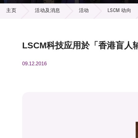
活动及消息
供应商
项目资
主页
活动及消息
活动
LSCM 动向
多媒体
出版刊
就业机
项目伙
联络我
LSCM科技应用於「香港盲人
09.12.2016