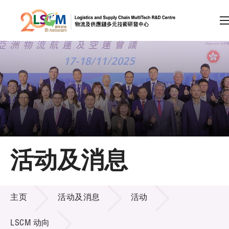
A
A
EN
繁
简
A
跳到内容（按回车键）
会员登录
主页
活动及消息
关于LSCM
活动及消息
技术商品化
主页
活动及消息
活动
项目及资助计划
LSCM 动向