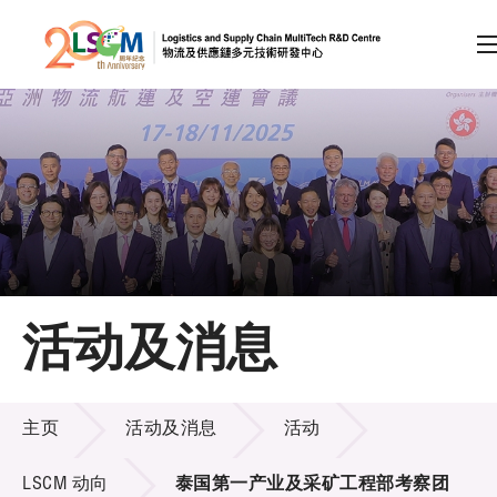
A
A
EN
繁
简
A
跳到内容（按回车键）
会员登录
主页
活动及消息
关于LSCM
活动及消息
技术商品化
主页
活动及消息
活动
项目及资助计划
LSCM 动向
泰国第一产业及采矿工程部考察团