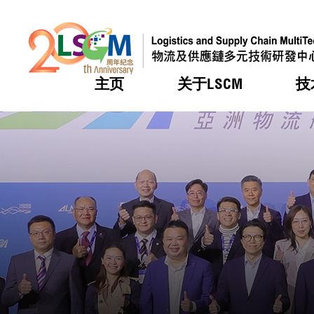
主页
关于LSCM
技
跳到内容（按回车键）
热门
热门
热门
热门
热门
机构简
服务
合作计
活动
会籍及
愿景及
LSCM 
可获授
研发重
登记会
奖项
奖项
奖项
奖项
奖项
服务范
业界活
LSCM 动向
LSCM 动向
LSCM 动向
LSCM 动向
LSCM 动向
应用于
资助计
会员列
组织架
奖项
资助计
重点项
会员登
组织架
新闻中
税务优
董事局
申请
研究顾
媒体报
评审
新闻稿
招标通
征求研
资讯中