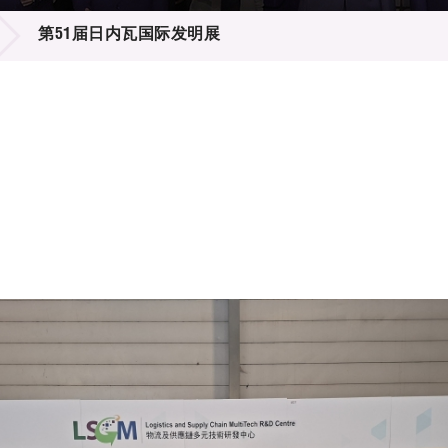
登记
料库
第51届日内瓦国际发明展
物
会
伴
们