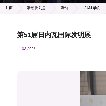
活动及消息
供应商
项目资
主页
活动及消息
活动
LSCM 动向
多媒体
出版刊
就业机
项目伙
联络我
第51届日内瓦国际发明展
11.03.2026