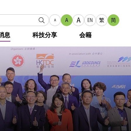
A
A
EN
繁
简
A
消息
科技分享
会籍