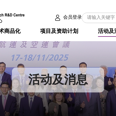
会员登录
术商品化
项目及资助计划
活动及
介
划
服务
使命
动向
权之技术
点
籍
畴
动
公共服务之创新技术
划
表
构
活动及消息
划
目
入
构
心
惠
问
导
告
发项目计划书
心