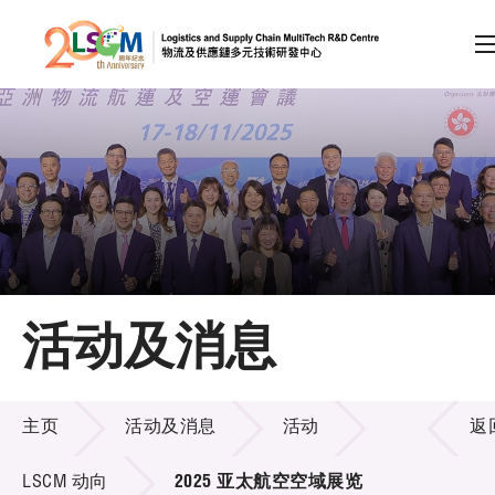
A
A
EN
繁
简
A
跳到内容（按回车键）
会员登录
主页
活动及消息
关于LSCM
活动及消息
技术商品化
主页
活动及消息
活动
返
项目及资助计划
LSCM 动向
2025 亚太航空空域展览