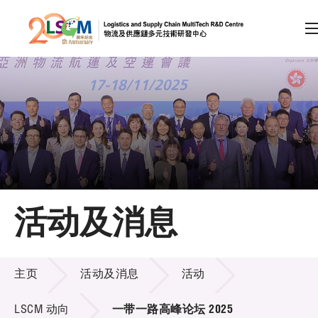
A
A
EN
繁
简
A
跳到内容（按回车键）
会员登录
主页
活动及消息
关于LSCM
活动及消息
技术商品化
主页
活动及消息
活动
项目及资助计划
LSCM 动向
一带一路高峰论坛 2025