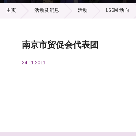
活动及消息
供应商
项目资
主页
活动及消息
活动
LSCM 动向
多媒体
出版刊
就业机
项目伙
联络我
南京市贸促会代表团
24.11.2011