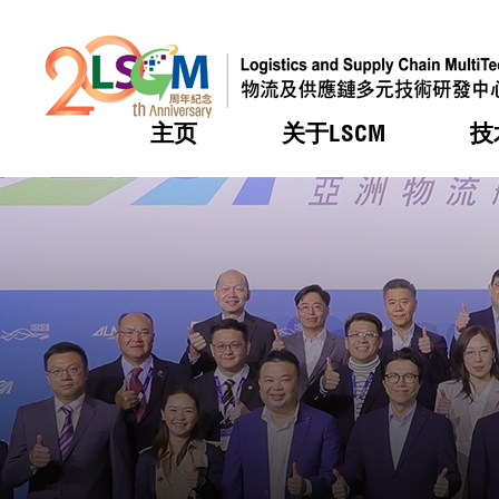
主页
关于LSCM
技
跳到内容（按回车键）
热门
热门
热门
热门
热门
机构简
服务
合作计
活动
会籍及
愿景及
LSCM 
可获授
研发重
登记会
奖项
奖项
奖项
奖项
奖项
服务范
业界活
LSCM 动向
LSCM 动向
LSCM 动向
LSCM 动向
LSCM 动向
应用于
资助计
会员列
组织架
奖项
资助计
重点项
会员登
组织架
新闻中
税务优
董事局
申请
研究顾
媒体报
评审
新闻稿
招标通
征求研
资讯中