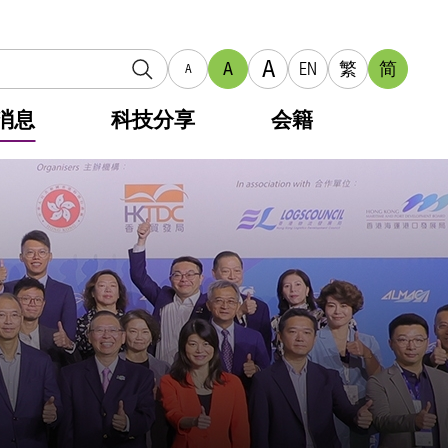
A
A
EN
繁
简
A
消息
科技分享
会籍