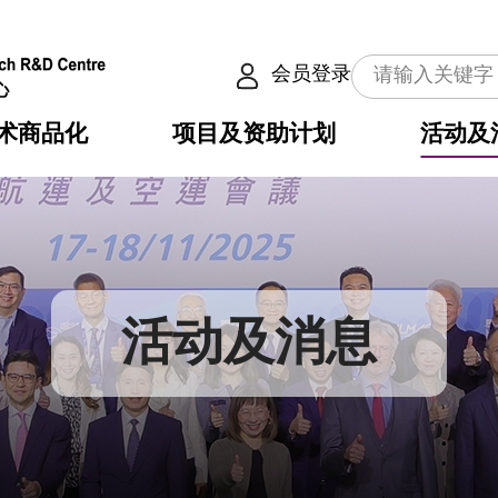
会员登录
术商品化
项目及资助计划
活动及
介
划
服务
使命
动向
权之技术
点
籍
畴
动
公共服务之创新技术
划
表
构
活动及消息
划
目
入
构
心
惠
问
导
告
发项目计划书
心