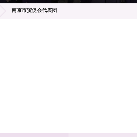
登记
料库
南京市贸促会代表团
物
会
伴
们