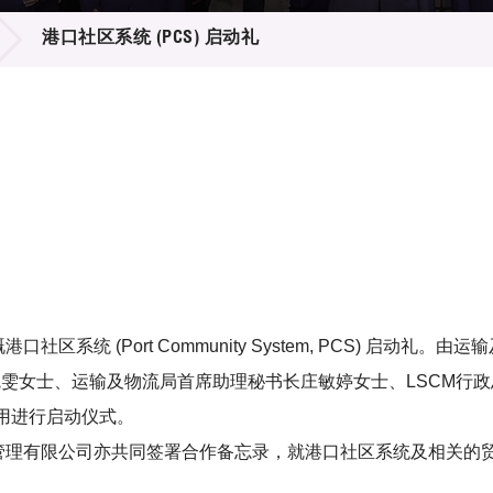
登记
料库
港口社区系统 (PCS) 启动礼
物
会
伴
们
系统 (Port Community System, PCS) 启动
婉雯女士、运输及物流局首席助理秘书长庄敏婷女士、LSCM行政总
用进行启动仪式。
岸管理有限公司亦共同签署合作备忘录，就港口社区系统及相关的