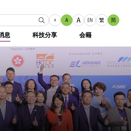
A
A
EN
繁
简
A
消息
科技分享
会籍