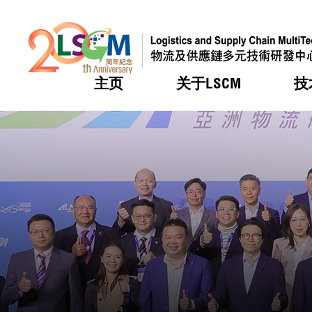
主页
关于LSCM
技
跳到内容（按回车键）
热门
热门
热门
热门
热门
机构简
服务
合作计
活动
会籍及
愿景及
LSCM 
可获授
研发重
登记会
奖项
奖项
奖项
奖项
奖项
服务范
业界活
LSCM 动向
LSCM 动向
LSCM 动向
LSCM 动向
LSCM 动向
应用于
资助计
会员列
组织架
奖项
资助计
重点项
会员登
组织架
新闻中
税务优
董事局
申请
研究顾
媒体报
评审
新闻稿
招标通
征求研
资讯中