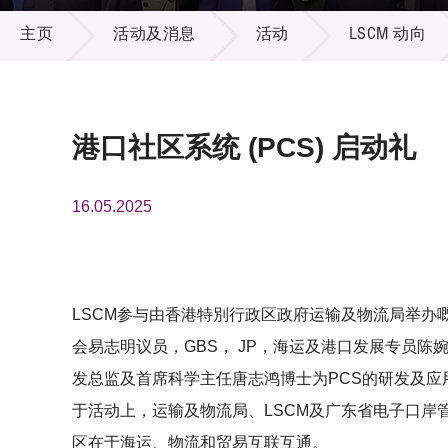
活动及消息
供应商
项目资
主页
活动及消息
活动
LSCM 动向
多媒体
出版刊
就业机
项目伙
联络我
港口社区系统 (PCS) 启动礼
16.05.2025
LSCM参与由香港特別行政区政府运输及物流局举办嘅港口社区
会易志明议员，GBS， JP，海运及港口发展专员陈
发总监及首席科学主任唐志鸿博士为PCS的研发及应
于活动上，运输及物流局、LSCM及广东省电子口
区在于海运、物流和贸易互联互通。