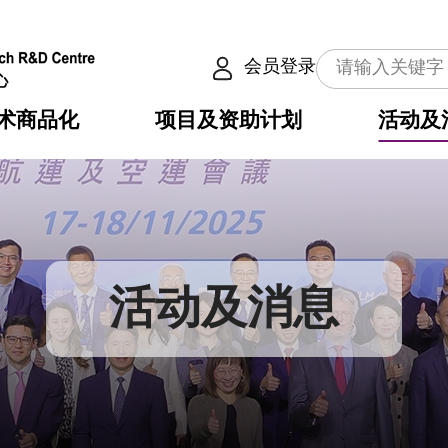
会员登录
术商品化
项目及资助计划
活动及
介
划
服务
使命
动向
权之技术
点
籍
畴
动
公共服务之创新技术
划
表
构
活动及消息
划
目
入
构
心
惠
问
导
告
发项目计划书
心