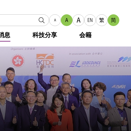
A
A
EN
繁
简
A
消息
科技分享
会籍