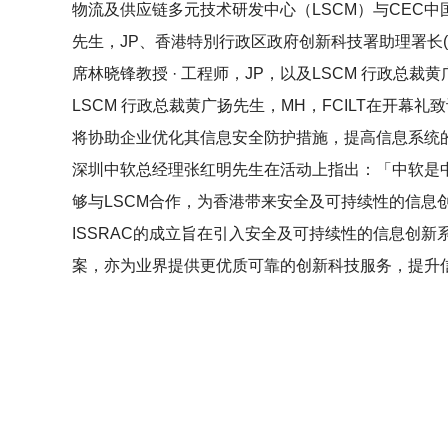
物流及供应链多元技术研发中心（
LSCM
）与
CEC
中
先生，
JP
、香港特別行政区政府创新科技署助理署长
(
席林晓锋教授 · 工程师，
JP
，以及
LSCM
行政总裁黄
LSCM
行政总裁黄广扬先生，
MH
，
FCILT
在开幕礼致
将协助企业优化其信息安全防护措施，提高信息系统
深圳中软总经理张红明先生在活动上指出：「中软是
够与
LSCM
合作，为香港带来安全及可持续性的信息
ISSRAC
的成立旨在引入安全及可持续性的信息创新
案，亦为业界提供更优质可靠的创新科技服务，提升