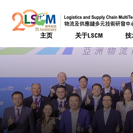
主页
关于LSCM
技
跳到内容（按回车键）
热门
热门
热门
热门
热门
机构简
服务
合作计
活动
会籍及
愿景及
LSCM 
可获授
研发重
登记会
奖项
奖项
奖项
奖项
奖项
服务范
业界活
LSCM 动向
LSCM 动向
LSCM 动向
LSCM 动向
LSCM 动向
应用于
资助计
会员列
组织架
奖项
资助计
重点项
会员登
组织架
新闻中
税务优
董事局
申请
研究顾
媒体报
评审
新闻稿
招标通
征求研
资讯中