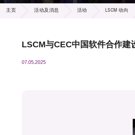
活动及消息
供应商
项目资
主页
活动及消息
活动
LSCM 动向
多媒体
出版刊
就业机
项目伙
联络我
LSCM与CEC中国软件合作建
07.05.2025