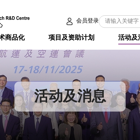
会员登录
术商品化
项目及资助计划
活动及
介
划
服务
使命
动向
权之技术
点
籍
畴
动
公共服务之创新技术
划
表
构
活动及消息
划
目
入
构
心
惠
问
导
告
发项目计划书
心