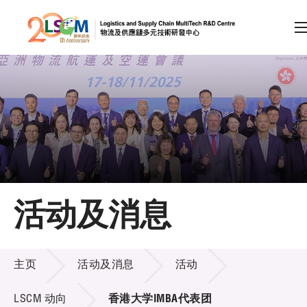
A
A
EN
繁
简
A
跳到内容（按回车键）
会员登录
主页
活动及消息
关于LSCM
活动及消息
技术商品化
主页
活动及消息
活动
项目及资助计划
LSCM 动向
香港大学IMBA代表团