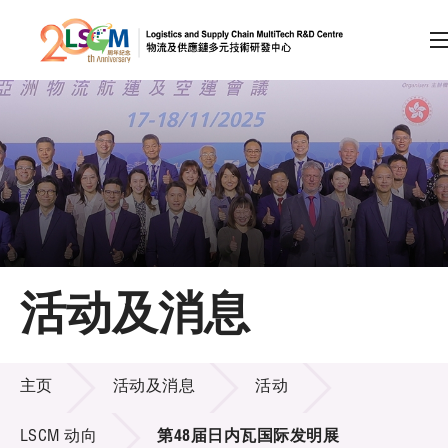
A
A
EN
繁
简
A
跳到内容（按回车键）
会员登录
主页
活动及消息
关于LSCM
活动及消息
技术商品化
主页
活动及消息
活动
项目及资助计划
LSCM 动向
第48届日内瓦国际发明展