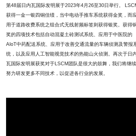
第48届日内瓦国际发明展于2023年4月26至30日举行。 LSC
获得一金一银四铜佳绩，当中电动手推车系统获得金奖，而
用于道路收费系统之组合式无线射频标签则获得银奖。获得
奖的四项技术包括自动混凝土砖测试系统、应用于中医院的
AIoT中药配送系统、应用于改善交通流量的车辆侦测及警报
统，以及应用人工智能视觉技术的热能山火侦测。再次于日
瓦国际发明展获奖对于LSCM团队是很大的鼓舞，我们将继
努力研发更多不同技术，以促进各行业的发展。