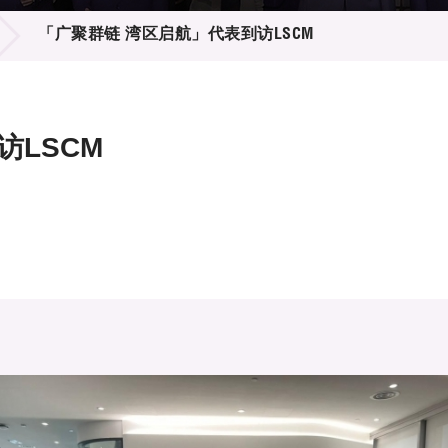
登记
料库
「广聚群链 湾区启航」代表到访LSCM
物
会
伴
们
访LSCM