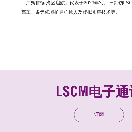
「广聚群链 湾区启航」代表于2023年3月1日到访L
高车、多元领域扩展机械人及虚拟实境技术等。
LSCM电子通
订阅