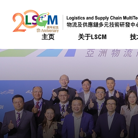
主页
关于LSCM
技
跳到内容（按回车键）
热门
热门
热门
热门
热门
机构简
服务
合作计
活动
会籍及
愿景及
LSCM 
可获授
研发重
登记会
奖项
奖项
奖项
奖项
奖项
服务范
业界活
LSCM 动向
LSCM 动向
LSCM 动向
LSCM 动向
LSCM 动向
应用于
资助计
会员列
组织架
奖项
资助计
重点项
会员登
组织架
新闻中
税务优
董事局
申请
研究顾
媒体报
评审
新闻稿
招标通
征求研
资讯中