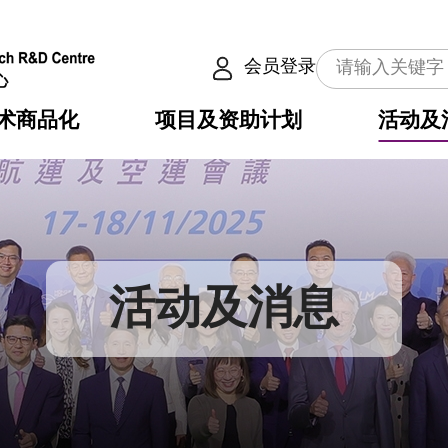
会员登录
术商品化
项目及资助计划
活动及
介
划
服务
使命
动向
权之技术
点
籍
畴
动
公共服务之创新技术
划
表
构
活动及消息
划
目
入
构
心
惠
问
导
告
发项目计划书
心