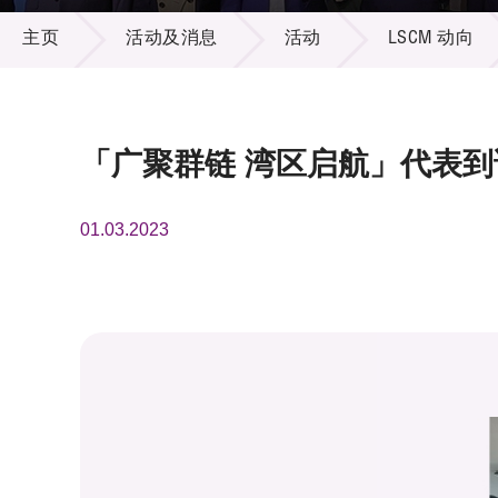
活动及消息
供应商
项目资
主页
活动及消息
活动
LSCM 动向
多媒体
出版刊
就业机
项目伙
联络我
「广聚群链 湾区启航」代表到
01.03.2023