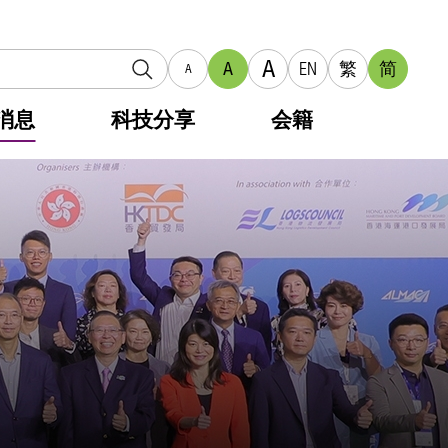
A
A
EN
繁
简
A
消息
科技分享
会籍