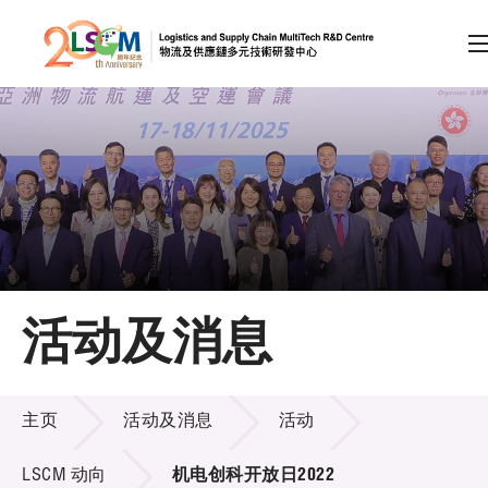
A
A
EN
繁
简
A
跳到内容（按回车键）
会员登录
主页
活动及消息
关于LSCM
活动及消息
技术商品化
主页
活动及消息
活动
项目及资助计划
LSCM 动向
机电创科开放日2022