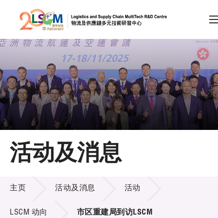
A
A
EN
繁
简
A
跳到内容（按回车键）
会员登录
主页
活动及消息
关于LSCM
活动及消息
技术商品化
主页
活动及消息
活动
项目及资助计划
LSCM 动向
市区重建局到访LSCM