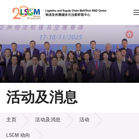
A
A
EN
繁
简
A
跳到内容（按回车键）
会员登录
主页
活动及消息
关于LSCM
活动及消息
技术商品化
主页
活动及消息
活动
项目及资助计划
LSCM 动向