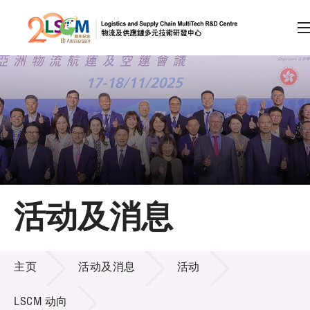
A
A
EN
繁
简
A
跳到内容（按回车键）
会员登录
主页
活动及消息
关于LSCM
活动及消息
技术商品化
主页
活动及消息
活动
项目及资助计划
LSCM 动向