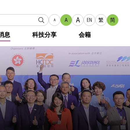
A
A
EN
繁
简
A
消息
科技分享
会籍