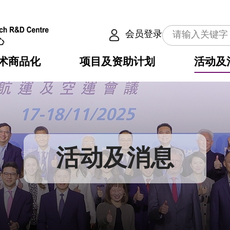
会员登录
术商品化
项目及资助计划
活动及
介
划
服务
使命
动向
权之技术
点
籍
畴
动
公共服务之创新技术
划
表
构
活动及消息
划
目
入
构
心
惠
问
导
告
发项目计划书
心