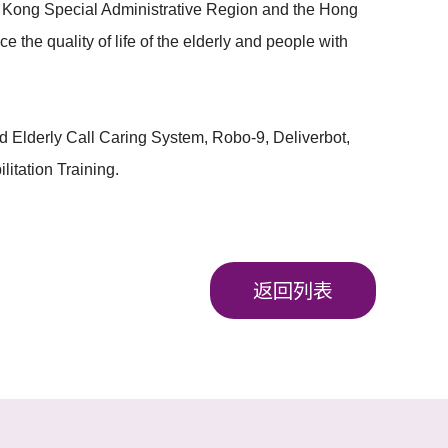
g Kong Special Administrative Region and the Hong
the quality of life of the elderly and people with
d Elderly Call Caring System, Robo-9, Deliverbot,
itation Training.
返回列表