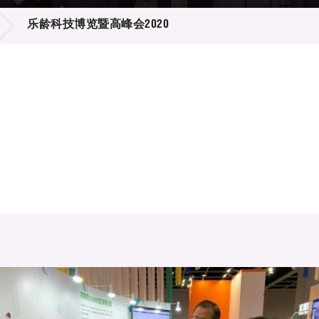
登记
料库
乐龄科技博览暨高峰会2020
物
会
伴
们