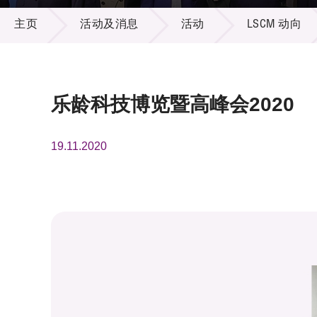
活动及消息
供应商
项目资
主页
活动及消息
活动
LSCM 动向
多媒体
出版刊
就业机
项目伙
联络我
乐龄科技博览暨高峰会2020
19.11.2020