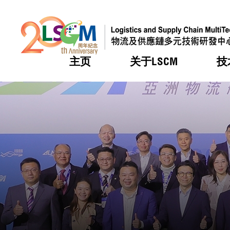
主页
关于LSCM
技
跳到内容（按回车键）
热门
热门
热门
热门
热门
机构简
服务
合作计
活动
会籍及
愿景及
LSCM 
可获授
研发重
登记会
奖项
奖项
奖项
奖项
奖项
服务范
业界活
LSCM 动向
LSCM 动向
LSCM 动向
LSCM 动向
LSCM 动向
应用于
资助计
会员列
组织架
奖项
资助计
重点项
会员登
组织架
新闻中
税务优
董事局
申请
研究顾
媒体报
评审
新闻稿
招标通
征求研
资讯中