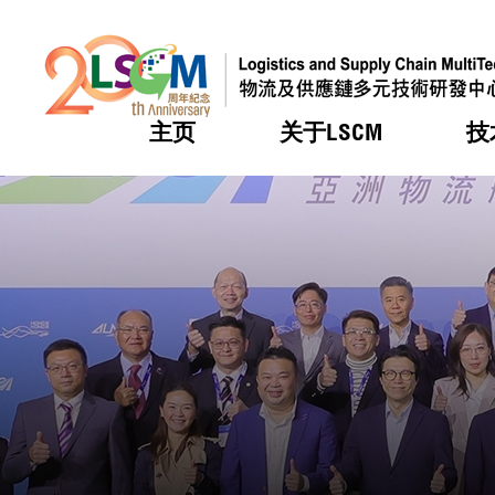
主页
关于LSCM
技
跳到内容（按回车键）
热门
热门
热门
热门
热门
机构简
服务
合作计
活动
会籍及
愿景及
LSCM 
可获授
研发重
登记会
奖项
奖项
奖项
奖项
奖项
服务范
业界活
LSCM 动向
LSCM 动向
LSCM 动向
LSCM 动向
LSCM 动向
应用于
资助计
会员列
组织架
奖项
资助计
重点项
会员登
组织架
新闻中
税务优
董事局
申请
研究顾
媒体报
评审
新闻稿
招标通
征求研
资讯中