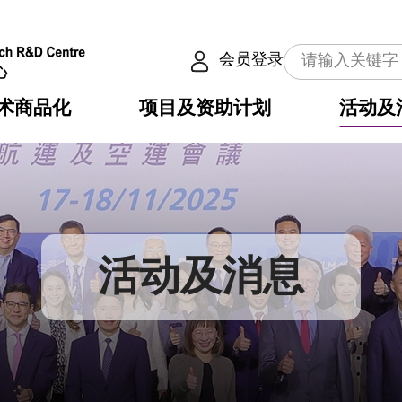
会员登录
术商品化
项目及资助计划
活动及
介
划
服务
使命
动向
权之技术
点
籍
畴
动
公共服务之创新技术
划
表
构
活动及消息
划
目
入
构
心
惠
问
导
告
发项目计划书
心