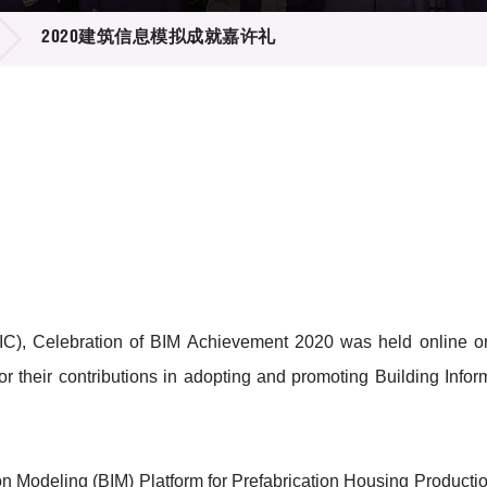
登记
料库
2020建筑信息模拟成就嘉许礼
物
会
伴
们
CIC), Celebration of BIM Achievement 2020 was held online o
or their contributions in adopting and promoting Building Infor
on Modeling (BIM) Platform for Prefabrication Housing Producti