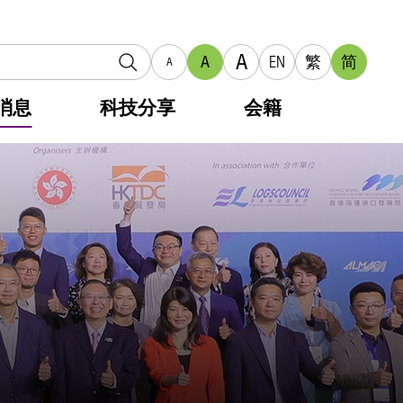
A
A
EN
繁
简
A
消息
科技分享
会籍