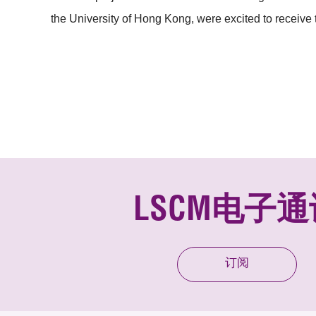
the University of Hong Kong, were excited to receive 
LSCM电子通
订阅