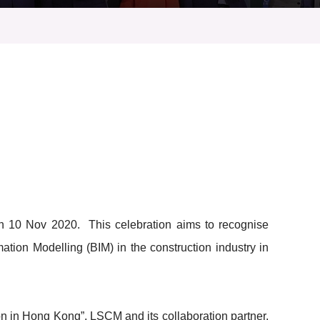
n 10 Nov 2020. This celebration aims to recognise
mation Modelling (BIM) in the construction industry in
on in Hong Kong”, LSCM and its collaboration partner,