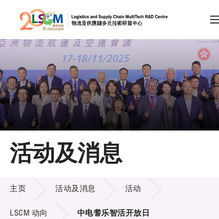
A
A
EN
繁
简
A
跳到内容（按回车键）
会员登录
主页
活动及消息
关于LSCM
活动及消息
技术商品化
主页
活动及消息
活动
项目及资助计划
LSCM 动向
中电耆乐智活开放日