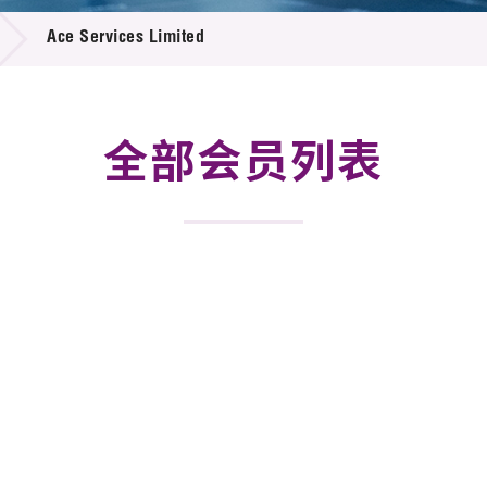
登记
料库
Ace Services Limited
物
会
伴
们
全部会员列表