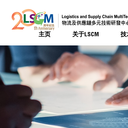
主页
关于LSCM
技
跳到内容（按回车键）
热门
热门
热门
热门
热门
机构简
服务
合作计
活动
会籍及
愿景及
LSCM 
可获授
研发重
登记会
奖项
奖项
奖项
奖项
奖项
服务范
业界活
LSCM 动向
LSCM 动向
LSCM 动向
LSCM 动向
LSCM 动向
应用于
资助计
会员列
组织架
奖项
资助计
重点项
会员登
组织架
新闻中
税务优
董事局
申请
研究顾
媒体报
评审
新闻稿
招标通
征求研
资讯中