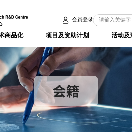
会员登录
术商品化
项目及资助计划
活动及
介
划
服务
使命
动向
权之技术
点
籍
畴
动
公共服务之创新技术
划
表
构
划
会籍
目
入
构
心
惠
问
导
告
发项目计划书
心