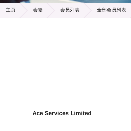
会籍
供应商
项目资
主页
会籍
会员列表
全部会员列表
多媒体
出版刊
就业机
项目伙
联络我
Ace Services Limited