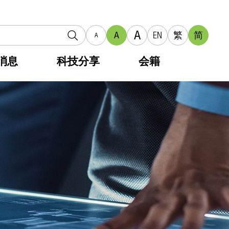
A
A
EN
繁
简
A
消息
科技分享
会籍