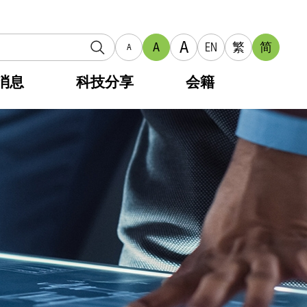
A
A
EN
繁
简
A
消息
科技分享
会籍