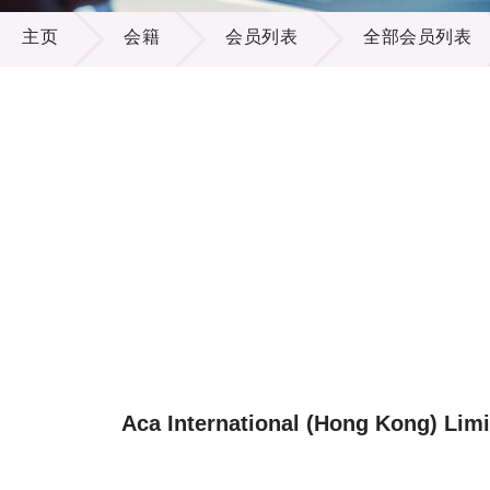
会籍
供应商
项目资
主页
会籍
会员列表
全部会员列表
多媒体
出版刊
就业机
项目伙
联络我
Aca International (Hong Kong) Lim