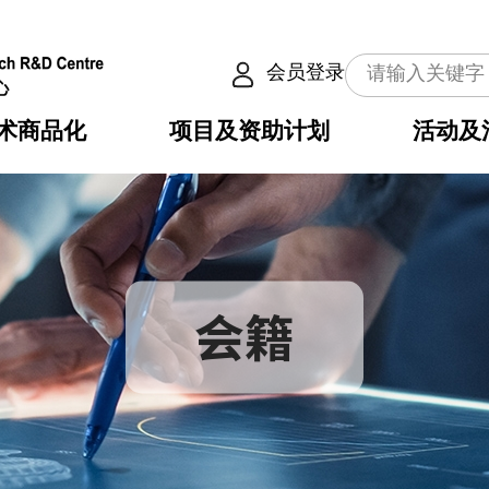
会员登录
术商品化
项目及资助计划
活动及
介
划
服务
使命
动向
权之技术
点
籍
畴
动
公共服务之创新技术
划
表
构
划
会籍
目
入
构
心
惠
问
导
告
发项目计划书
心