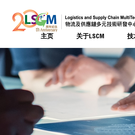
主页
关于LSCM
技
跳到内容（按回车键）
热门
热门
热门
热门
热门
机构简
服务
合作计
活动
会籍及
愿景及
LSCM 
可获授
研发重
登记会
奖项
奖项
奖项
奖项
奖项
服务范
业界活
LSCM 动向
LSCM 动向
LSCM 动向
LSCM 动向
LSCM 动向
应用于
资助计
会员列
组织架
奖项
资助计
重点项
会员登
组织架
新闻中
税务优
董事局
申请
研究顾
媒体报
评审
新闻稿
招标通
征求研
资讯中