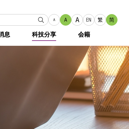
A
A
EN
繁
简
A
消息
科技分享
会籍