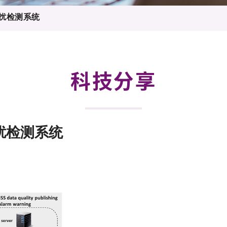
登记
料库
干扰检测系统
物
会
伴
们
科技分享
扰检测系统