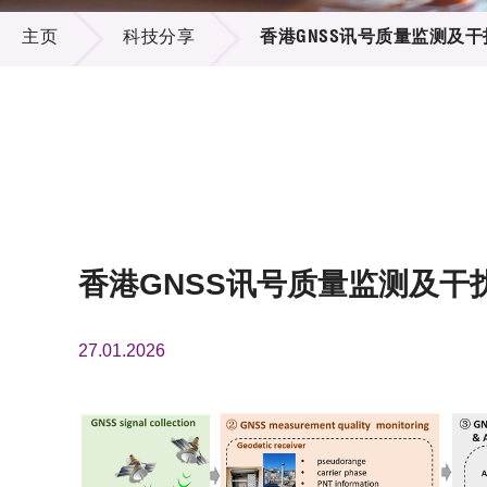
科技分享
供应商
项目资
主页
科技分享
香港GNSS讯号质量监测及
多媒体
出版刊
就业机
项目伙
联络我
香港GNSS讯号质量监测及干
27.01.2026