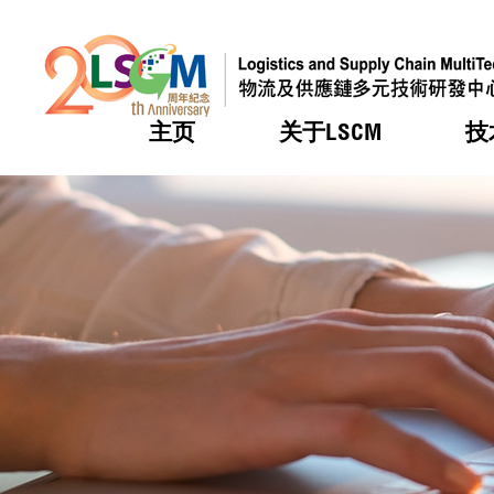
主页
关于LSCM
技
跳到内容（按回车键）
热门
热门
热门
热门
热门
机构简
服务
合作计
活动
会籍及
愿景及
LSCM 
可获授
研发重
登记会
奖项
奖项
奖项
奖项
奖项
服务范
业界活
LSCM 动向
LSCM 动向
LSCM 动向
LSCM 动向
LSCM 动向
应用于
资助计
会员列
组织架
奖项
资助计
重点项
会员登
组织架
新闻中
税务优
董事局
申请
研究顾
媒体报
评审
新闻稿
招标通
征求研
资讯中