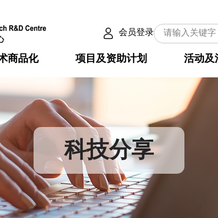
会员登录
术商品化
项目及资助计划
活动及
介
划
服务
使命
动向
权之技术
点
籍
畴
动
公共服务之创新技术
划
表
构
科技分享
划
目
入
构
心
惠
问
导
告
发项目计划书
心