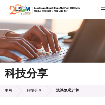
A
A
EN
繁
简
A
跳到内容（按回车键）
会员登录
主页
科技分享
关于LSCM
科技分享
技术商品化
主页
科技分享
浅谈隐私计算
项目及资助计划