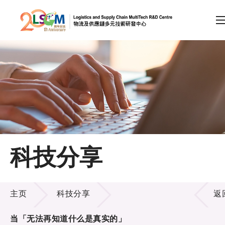
A
A
EN
繁
简
A
跳到内容（按回车键）
会员登录
主页
科技分享
关于LSCM
科技分享
技术商品化
主页
科技分享
返
项目及资助计划
当「无法再知道什么是真实的」