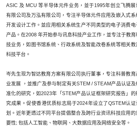
ASIC
及
MCU
等
半导体元
件
业务，
並于
1995
年创立飞腾展
有限公司及万泓有限公司，
专注半导体元件应
用
及嵌入式系
开发设计
工作。並应用相关系统生产不同类型的电子消费电
产品。
在
2008
年开
始
参
与
讯息科技产业工
作，
並专注于教育
技业
务，
如图书馆系统、行政系统及智能改卷系统等相
关教
科技平台。
岑先生现为智达教育方案有限公司执行董事，
专注科普教育
业发展
，
並推广及参与制定有关
STEM / STEAM
产品认证及
准化的研究，
如
2023
年
「
STEM
产品认证框架研究报告
」的
究成果。
促使香港优质标志局于
2024
年设立了
QSTEM
认证
划。近年更透过不同平台提倡整合及跨行业资讯科技应
用
的
要性
;
包括人工智能、物联网、大数据应用及网络安全等。