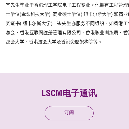
岑先生毕业于香港理工学院电子工程专业。
他拥有工程管理
士学位
(
雪梨科技大学
);
商业硕士学位
(
纽卡尔斯大学
)
和商业
究证书
(
纽卡尔斯大学
)
，
岑先生亦服务不同组织，
如香港工
总会、
香港互联网註册管理有限公司、
香港职业训练局、
香
都会大学、
香港浸会大学
及香港资歷架构等等。
LSCM电子通讯
订阅