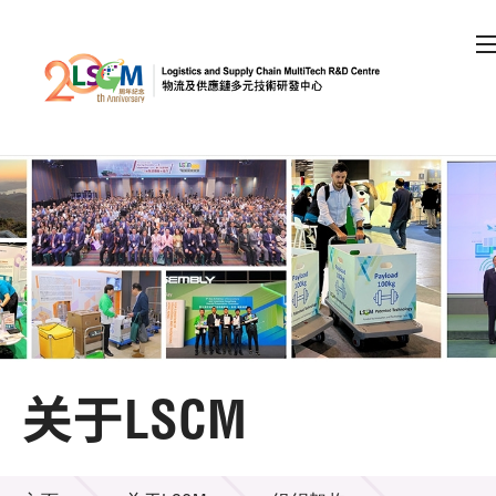
A
A
EN
繁
简
A
跳到内容（按回车键）
会员登录
主页
关于LSCM
关于LSCM
机构简介
关于LSCM
组织架构