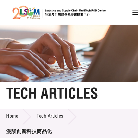
A
A
EN
繁
简
A
Skip to content (Press enter)
Member Login
Home
TECH ARTICLES
About LSCM
TECH ARTICLES
Home
Tech Articles
Technology Transfer
Project & Funding Schemes
漫談創新科技商品化