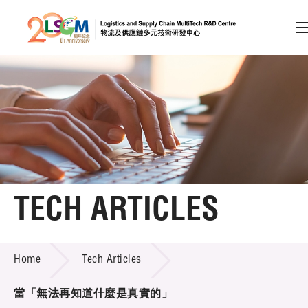
A
A
EN
繁
简
A
Skip to content (Press enter)
Member Login
Home
TECH ARTICLES
About LSCM
TECH ARTICLES
Home
Tech Articles
Technology Transfer
Project & Funding Schemes
當「無法再知道什麼是真實的」