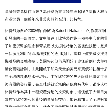
區塊鏈究竟從何而來？為什麼會在這幾年興起呢？這很大程
亦源於另一個近年來非常火熱的名詞：比特幣。
比特幣源自於2008年由網名為Satoshi Nakamoto的作者在網
所發表的一篇論文。文中論述了比特幣作為一種去中心化的
子加密貨幣的理念和背後用以支撐比特幣的區塊鏈技術，是
一個廣泛利用到區塊鏈技術的應用項目。當時正值美國次按
機引發的金融海嘯，美國聯邦儲備局開始了史無前例的大規
量化寬鬆計劃，由此開啟了印刷天量的美元來買債和往後十
年全球的超低息水平環境。由於比特幣的先天設計巳決定了
終有限的發行量，在全球熱錢泛濫的超低息時代中，很多人
比特幣作為其中一種資產分配的投資對象，這促使了大量目
聚焦於比特幣和其背後的區塊鏈技術，加速和加大了全球對