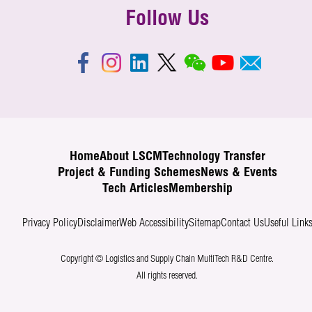
Follow Us
Home
About LSCM
Technology Transfer
Project & Funding Schemes
News & Events
Tech Articles
Membership
Privacy Policy
Disclaimer
Web Accessibility
Sitemap
Contact Us
Useful Link
Copyright © Logistics and Supply Chain MultiTech R&D Centre.
All rights reserved.