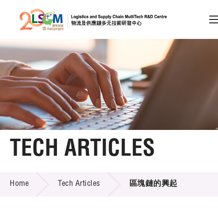
A
A
EN
繁
简
A
Skip to content (Press enter)
Member Login
Home
TECH ARTICLES
About LSCM
TECH ARTICLES
Home
Tech Articles
區塊鏈的興起
Technology Transfer
Project & Funding Schemes