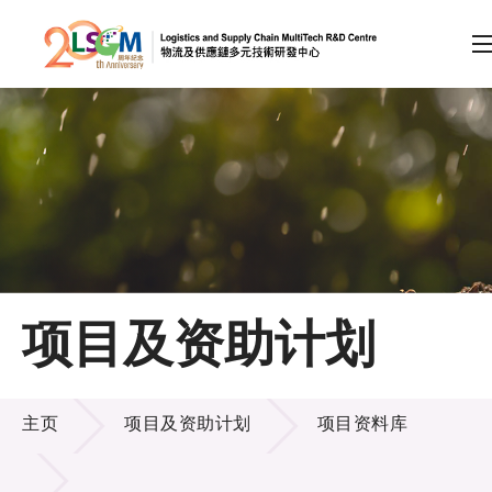
A
A
EN
繁
简
A
跳到内容（按回车键）
会员登录
主页
项目及资助计划
关于LSCM
项目及资助计划
技术商品化
主页
项目及资助计划
项目资料库
项目及资助计划