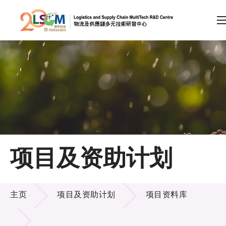
A
A
EN
繁
简
A
跳到内容（按回车键）
会员登录
主页
项目及资助计划
关于LSCM
项目及资助计划
技术商品化
主页
项目及资助计划
项目资料库
项目及资助计划