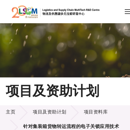
A
A
EN
繁
简
A
跳到内容（按回车键）
会员登录
主页
项目及资助计划
关于LSCM
项目及资助计划
技术商品化
主页
项目及资助计划
项目资料库
项目及资助计划
针对集装箱货物转运流程的电子关锁应用技术