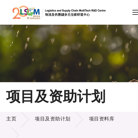
A
A
EN
繁
简
A
跳到内容（按回车键）
会员登录
主页
项目及资助计划
关于LSCM
项目及资助计划
技术商品化
主页
项目及资助计划
项目资料库
项目及资助计划