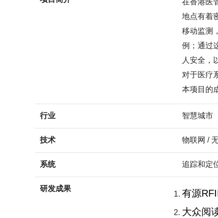
在香港医
地点有着
移动监测
例；通过
人安全，
对于医疗
本项目的
行业
智慧城市
技术
物联网 / 
系统
追踪和定
研发成果
有源RF
大众阅