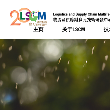
主页
关于LSCM
技
跳到内容（按回车键）
热门
热门
热门
热门
热门
机构简
服务
合作计
活动
会籍及
愿景及
LSCM 
可获授
研发重
登记会
奖项
奖项
奖项
奖项
奖项
服务范
业界活
LSCM 动向
LSCM 动向
LSCM 动向
LSCM 动向
LSCM 动向
应用于
资助计
会员列
组织架
奖项
资助计
重点项
会员登
组织架
新闻中
税务优
董事局
申请
研究顾
媒体报
评审
新闻稿
招标通
征求研
资讯中