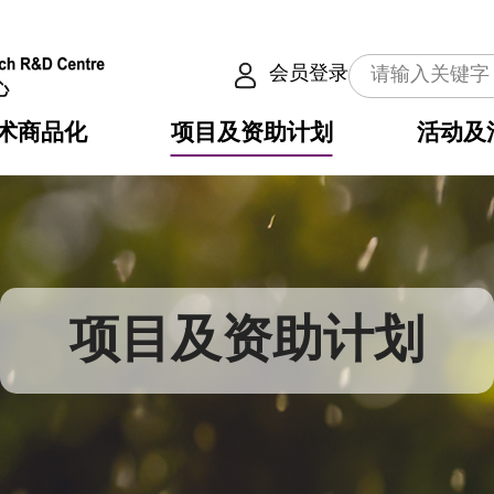
会员登录
术商品化
项目及资助计划
活动及
介
划
服务
使命
动向
权之技术
点
籍
畴
动
公共服务之创新技术
划
表
构
项目及资助计划
划
目
入
构
心
惠
问
导
告
发项目计划书
心