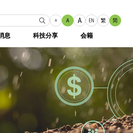
A
A
EN
繁
简
A
消息
科技分享
会籍